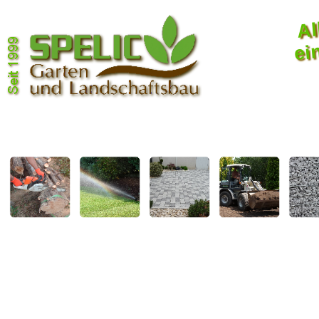
Al
ei
Baumfä
Fällungen und Wurzelfräsungen von jeglichen Baumarten
Baumfällung
&
Bewässerung
Bodenbeläge
Erdarbeiten
Gab
Wurzelfräsung